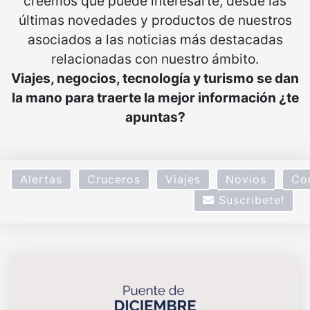
creemos que puede interesarte, desde las
últimas novedades y productos de nuestros
asociados a las noticias más destacadas
relacionadas con nuestro ámbito.
Viajes, negocios, tecnología y turismo se dan
la mano para traerte la mejor información ¿te
apuntas?
Alertas
Cruceros
Viajes
Novios
Co
Suscribete!