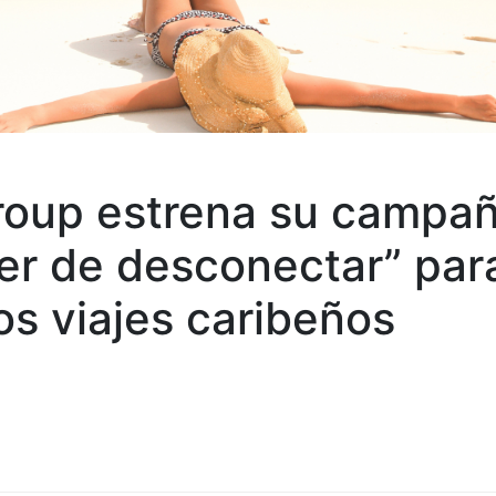
roup estrena su campa
cer de desconectar” par
os viajes caribeños