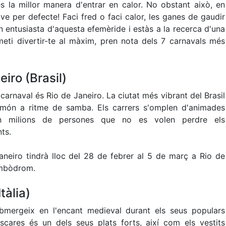
és la millor manera d'entrar en calor. No obstant això, en
 ve per defecte! Faci fred o faci calor, les ganes de gaudir
un entusiasta d'aquesta efemèride i estàs a la recerca d'una
eti divertir-te al màxim, pren nota dels 7 carnavals més
eiro (Brasil)
carnaval és Rio de Janeiro. La ciutat més vibrant del Brasil
 món a ritme de samba. Els carrers s'omplen d'animades
xen milions de persones que no es volen perdre els
nts.
neiro tindrà lloc del 28 de febrer al 5 de març a Rio de
ambòdrom.
tàlia)
bmergeix en l'encant medieval durant els seus populars
àscares és un dels seus plats forts, així com els vestits