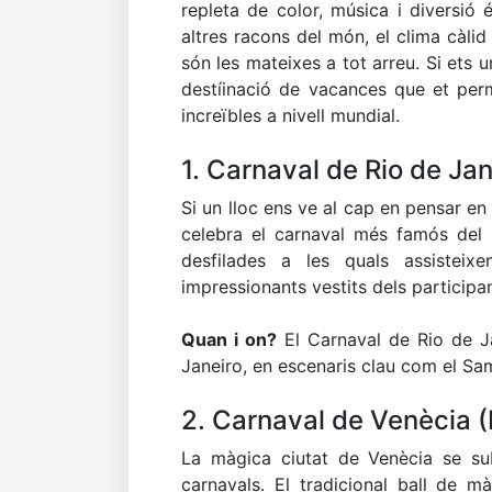
repleta de color, música i diversió 
altres racons del món, el clima càlid
són les mateixes a tot arreu. Si ets 
destíinació de vacances que et perm
increïbles a nivell mundial.
1. Carnaval de Rio de Jan
Si un lloc ens ve al cap en pensar en 
celebra el carnaval més famós del
desfilades a les quals assistei
impressionants vestits dels participa
Quan i on?
El Carnaval de Rio de Ja
Janeiro, en escenaris clau com el S
2. Carnaval de Venècia (I
La màgica ciutat de Venècia se su
carnavals. El tradicional ball de m